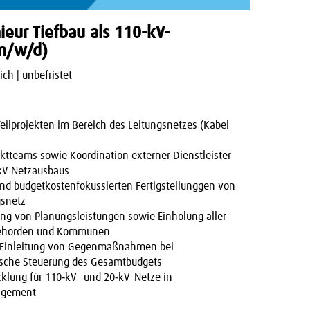
ieur Tiefbau als 110-kV-
(m/w/d)
ich | unbefristet
eilprojekten im Bereich des Leitungsnetzes (Kabel-
ektteams sowie Koordination externer Dienstleister
kV Netzausbaus
nd budgetkostenfokussierten Fertigstellunggen von
snetz
ng von Planungsleistungen sowie Einholung aller
Behörden und Kommunen
e, Einleitung von Gegenmaßnahmen bei
sche Steuerung des Gesamtbudgets
klung für 110‑kV- und 20‑kV-Netze in
agement