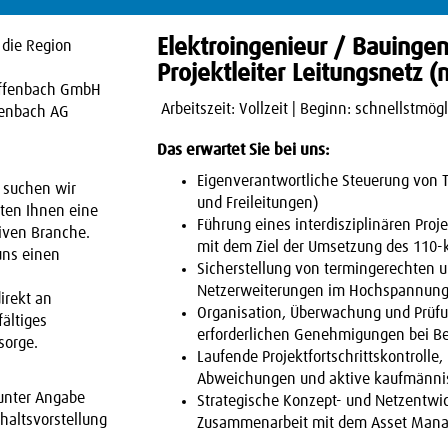
Elektroingenieur / Bauingen
 die Region
Projektleiter Leitungsnetz 
 Offenbach GmbH
​ Arbeitszeit: Vollzeit | Beginn: schnellstmögl
fenbach AG
Das erwartet Sie bei uns:
Eigenverantwortliche Steuerung von T
 suchen wir
und Freileitungen)
eten Ihnen eine
Führung eines interdisziplinären Proj
tiven Branche.
mit dem Ziel der Umsetzung des 110-
uns einen
Sicherstellung von termingerechten u
Netzerweiterungen im Hochspannung
irekt an
Organisation, Überwachung und Prüfu
ältiges
erforderlichen Genehmigungen bei 
sorge.
Laufende Projektfortschrittskontroll
Abweichungen und aktive kaufmänni
 unter Angabe
Strategische Konzept- und Netzentwic
ehaltsvorstellung
Zusammenarbeit mit dem Asset Man